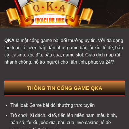
QKA
là một cổng game bài đổi thưởng uy tín. Với đã dạng
thể loại cá cược hấp dẫn như: game bài, tài xỉu, lô đề, bắn
cá, casino, xóc đĩa, bầu cua, game slot. Giao dịch nạp rút
nhanh chóng, hỗ trợ người chơi tận tình, phục vụ 24/7.
THÔNG TIN CỔNG GAME QKA
Thể loại: Game bài đổi thưởng trực tuyến
Trò chơi: Xì dách, xì tố, tiến lên miền nam, mậu binh,
bắn cá, tài xỉu, xóc đĩa, bầu cua, live casino, lô đề