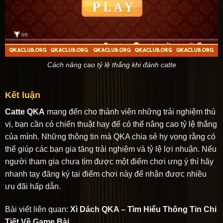
Cách nâng cao tỷ lệ thắng khi đánh catte
Kết luận
Catte QKA
mang đến cho thành viên những trải nghiệm thú
vị, bạn cần có chiến thuật hay để có thể nâng cao tỷ lệ thắng
của mình. Những thông tin mà QKA chia sẻ hy vọng rằng có
thể giúp các bạn gia tăng trải nghiệm và tỷ lệ lợi nhuận. Nếu
người tham gia chưa tìm được một điểm chơi ưng ý thì hãy
nhanh tay đăng ký tại điểm chơi này để nhận được nhiều
ưu đãi hấp dẫn.
Bài viết liên quan:
Xì Dách QKA – Tìm Hiểu Thông Tin Chi
Tiết Về Game Bài