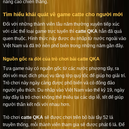
nâng cao chiến thắng.
Tìm hiểu khái quát về game catte cho người mới
Đối với những thành viên lâu năm thường xuyên tiếp xúc
với các thể loại game trực tuyến thì
catte QKA
hẳn đã quá
quen thuộc. Hình thức này được du nhập từ nước ngoài vào
Việt Nam và đã trở nên phổ biến trong những năm gần đây.
Nguồn gốc ra đời của trò chơi bài catte QKA
Tựa game này có nguồn gốc từ các nước phương tây, ra
đời với mục đích phục vụ tầng lớp quý tộc để giúp họ giải trí.
Trò chơi này ngày càng được phổ biến và có đông đảo
người yêu thích. Du nhập vào Việt Nam vào thế kỷ 19, ngày
này đây là trò chơi không thể thiếu tại các dịp lễ, tết để giúp
người thân kết nối với nhau hơn.
Trò chơi
catte QKA
sẽ được chơi trên bộ bài tây 52 lá
truyền thống, mỗi thành viên tham gia sẽ được phát 6 lá. Để