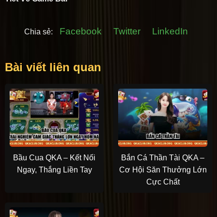
Facebook
Twitter
LinkedIn
Chia sẻ:
Bài viết liên quan
Bầu Cua QKA – Kết Nối
Bắn Cá Thần Tài QKA –
Ngay, Thắng Liền Tay
Cơ Hội Săn Thưởng Lớn
Cực Chất