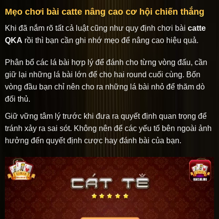
Mẹo chơi bài catte nâng cao cơ hội chiến thắng
Khi đã nắm rõ tất cả luật cũng như quy định chơi bài
catte
QKA
rồi thì bạn cần ghi nhớ mẹo để nâng cao hiệu quả.
Phân bổ các lá bài hợp lý để đánh cho từng vòng đấu, cần
giữ lại những lá bài lớn để cho hai round cuối cùng. Bốn
vòng đầu bạn chỉ nên cho ra những lá bài nhỏ để thăm dò
đối thủ.
Giữ vững tâm lý trước khi đưa ra quyết định quan trọng để
tránh xảy ra sai sót. Không nên để các yếu tố bên ngoài ảnh
hưởng đến quyết định cược hay đánh bài của bạn.