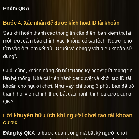
Phỏm QKA
Bước 4: Xác nhận để được kích hoạt ID tài khoản
Sau khi hoàn thành các thông tin cần điền, bạn kiểm tra lại
một lượt đảm bảo chính xác, không có sai lệch. Người chơi
tích vào ô “Cam kết đủ 18 tuổi và đồng ý với điều khoản sử
dụng”.
Cuối cùng, khách hàng ấn nút “Đăng ký ngay” gửi thông tin
lên hệ thống. Nhà cái tiến hành xét duyệt và khởi tạo ID tài
khoản cho người chơi. Như vậy, chỉ trong 3 phút, bạn đã trở
thành hội viên chính thức bắt đầu hành trình cá cược cùng
QKA.
Lời khuyên hữu ích khi người chơi tạo tài khoản
cược
Đăng ký QKA
là bước quan trọng mà bất kỳ người chơi