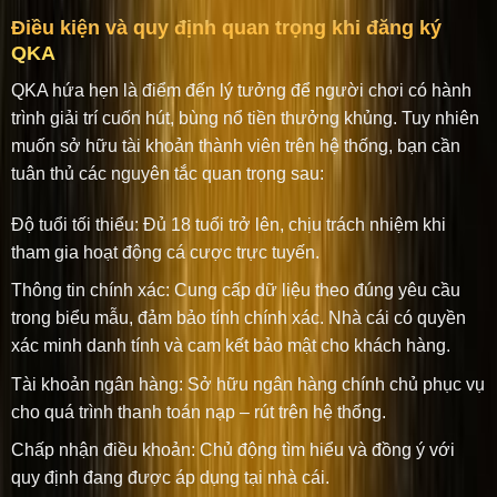
Điều kiện và quy định quan trọng khi đăng ký
QKA
QKA hứa hẹn là điểm đến lý tưởng để người chơi có hành
trình giải trí cuốn hút, bùng nổ tiền thưởng khủng. Tuy nhiên
muốn sở hữu tài khoản thành viên trên hệ thống, bạn cần
tuân thủ các nguyên tắc quan trọng sau:
Độ tuổi tối thiểu: Đủ 18 tuổi trở lên, chịu trách nhiệm khi
tham gia hoạt động cá cược trực tuyến.
Thông tin chính xác: Cung cấp dữ liệu theo đúng yêu cầu
trong biểu mẫu, đảm bảo tính chính xác. Nhà cái có quyền
xác minh danh tính và cam kết bảo mật cho khách hàng.
Tài khoản ngân hàng: Sở hữu ngân hàng chính chủ phục vụ
cho quá trình thanh toán nạp – rút trên hệ thống.
Chấp nhận điều khoản: Chủ động tìm hiểu và đồng ý với
quy định đang được áp dụng tại nhà cái.