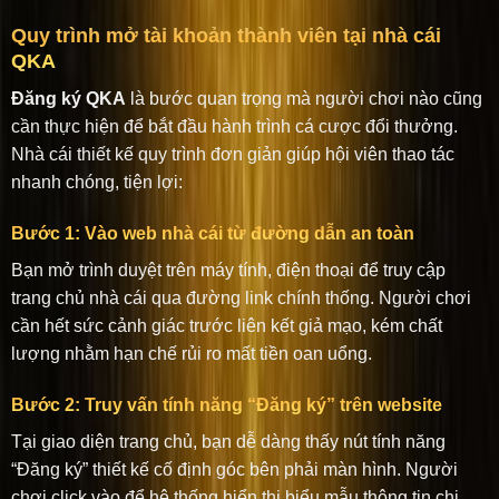
Quy trình mở tài khoản thành viên tại nhà cái
QKA
Đăng ký QKA
là bước quan trọng mà người chơi nào cũng
cần thực hiện để bắt đầu hành trình cá cược đổi thưởng.
Nhà cái thiết kế quy trình đơn giản giúp hội viên thao tác
nhanh chóng, tiện lợi:
Bước 1: Vào web nhà cái từ đường dẫn an toàn
Bạn mở trình duyệt trên máy tính, điện thoại để truy cập
trang chủ nhà cái qua đường link chính thống. Người chơi
cần hết sức cảnh giác trước liên kết giả mạo, kém chất
lượng nhằm hạn chế rủi ro mất tiền oan uổng.
Bước 2: Truy vấn tính năng “Đăng ký” trên website
Tại giao diện trang chủ, bạn dễ dàng thấy nút tính năng
“Đăng ký” thiết kế cố định góc bên phải màn hình. Người
chơi click vào để hệ thống hiển thị biểu mẫu thông tin chi