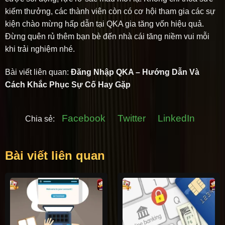
kiếm thưởng, các thành viên còn có cơ hội tham gia các sự
kiện chào mừng hấp dẫn tại QKA gia tăng vốn hiệu quả.
Đừng quên rủ thêm bạn bè đến nhà cái tăng niềm vui mỗi
khi trải nghiệm nhé.
Bài viết liên quan:
Đăng Nhập QKA – Hướng Dẫn Và
Cách Khắc Phục Sự Cố Hay Gặp
Facebook
Twitter
LinkedIn
Chia sẻ:
Bài viết liên quan