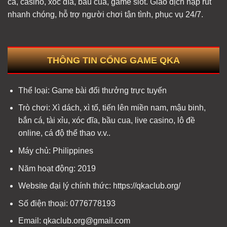
cá, casino, xóc đĩa, bầu cua, game slot. Giao dịch nạp rút
nhanh chóng, hỗ trợ người chơi tận tình, phục vụ 24/7.
THÔNG TIN CỔNG GAME QKA
Thể loại: Game bài đổi thưởng trực tuyến
Trò chơi: Xì dách, xì tố, tiến lên miền nam, mậu binh,
bắn cá, tài xỉu, xóc đĩa, bầu cua, live casino, lô đề
online, cá độ thể thao v.v..
Máy chủ: Philippines
Năm hoạt động: 2019
Website đại lý chính thức: https://qkaclub.org/
Số điện thoại: 0776778193
Email:
qkaclub.org@gmail.com