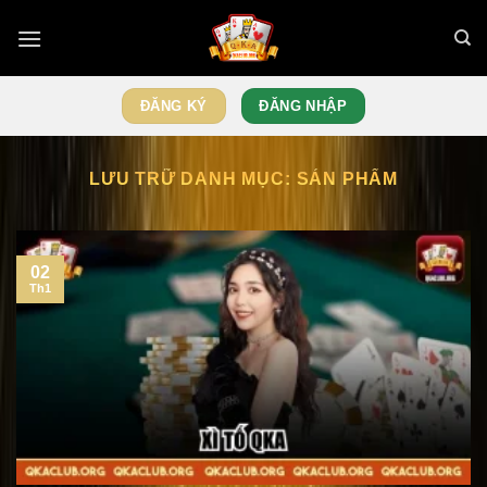
Bỏ
qua
nội
dung
ĐĂNG KÝ
ĐĂNG NHẬP
LƯU TRỮ DANH MỤC:
SẢN PHẨM
02
Th1