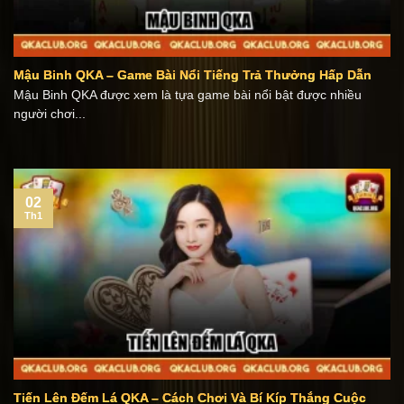
Mậu Binh QKA – Game Bài Nổi Tiếng Trả Thưởng Hấp Dẫn
Mậu Binh QKA được xem là tựa game bài nổi bật được nhiều
người chơi...
02
Th1
Tiến Lên Đếm Lá QKA – Cách Chơi Và Bí Kíp Thắng Cuộc