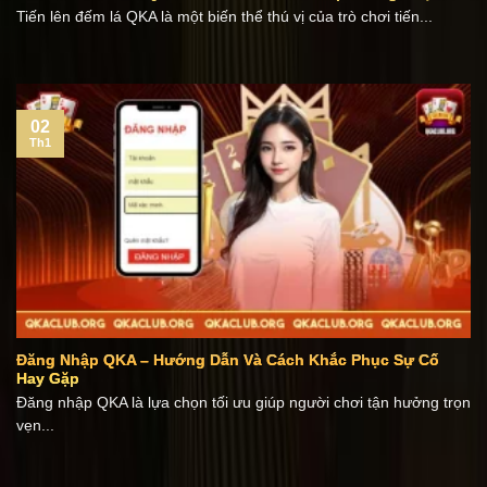
Tiến lên đếm lá QKA là một biến thể thú vị của trò chơi tiến...
02
Th1
Đăng Nhập QKA – Hướng Dẫn Và Cách Khắc Phục Sự Cố
Hay Gặp
Đăng nhập QKA là lựa chọn tối ưu giúp người chơi tận hưởng trọn
vẹn...