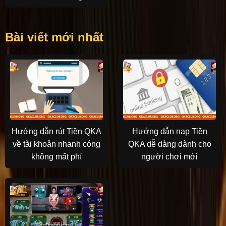
Bài viết mới nhất
Hướng dẫn rút Tiền QKA
Hướng dẫn nạp Tiền
về tài khoản nhanh cóng
QKA dễ dàng dành cho
không mất phí
người chơi mới