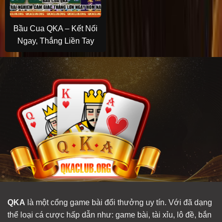
Bầu Cua QKA – Kết Nối
Ngay, Thắng Liền Tay
QKA
là một cổng game bài đổi thưởng uy tín. Với đã dạng
thể loại cá cược hấp dẫn như: game bài, tài xỉu, lô đề, bắn