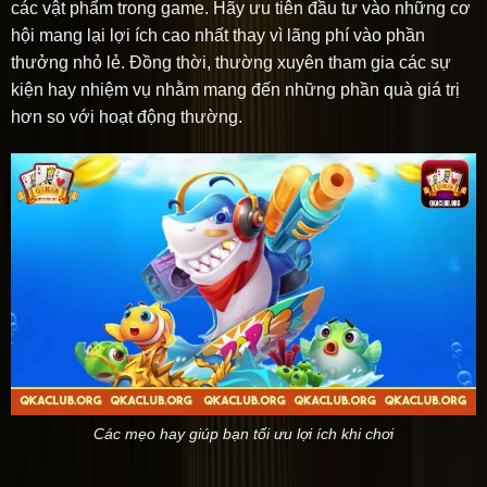
các vật phẩm trong game. Hãy ưu tiên đầu tư vào những cơ
hội mang lại lợi ích cao nhất thay vì lãng phí vào phần
thưởng nhỏ lẻ. Đồng thời, thường xuyên tham gia các sự
kiện hay nhiệm vụ nhằm mang đến những phần quà giá trị
hơn so với hoạt động thường.
Các mẹo hay giúp bạn tối ưu lợi ích khi chơi